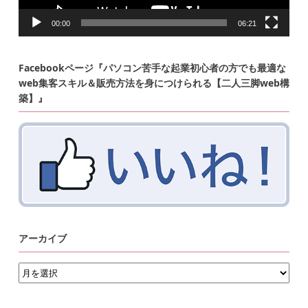
00:00
06:21
Facebookページ『パソコン苦手な起業初心者の方でも最適な
web集客スキル＆販売方法を身につけられる【二人三脚web構
築】』
アーカイブ
ア
ー
カ
イ
ブ