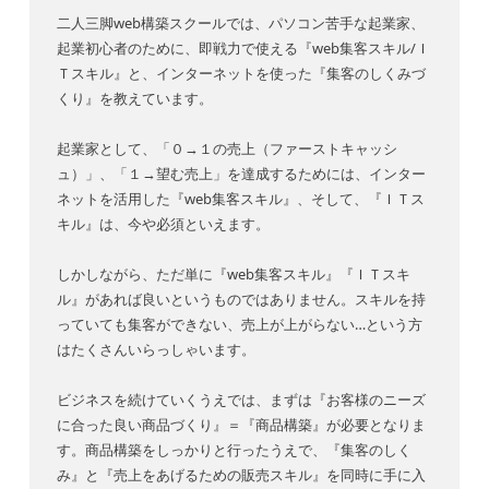
二人三脚web構築スクールでは、パソコン苦手な起業家、
起業初心者のために、即戦力で使える『web集客スキル/Ｉ
Ｔスキル』と、インターネットを使った『集客のしくみづ
くり』を教えています。
起業家として、「０→１の売上（ファーストキャッシ
ュ）」、「１→望む売上」を達成するためには、インター
ネットを活用した『web集客スキル』、そして、『ＩＴス
キル』は、今や必須といえます。
しかしながら、ただ単に『web集客スキル』『ＩＴスキ
ル』があれば良いというものではありません。スキルを持
っていても集客ができない、売上が上がらない…という方
はたくさんいらっしゃいます。
ビジネスを続けていくうえでは、まずは『お客様のニーズ
に合った良い商品づくり』＝『商品構築』が必要となりま
す。商品構築をしっかりと行ったうえで、『集客のしく
み』と『売上をあげるための販売スキル』を同時に手に入