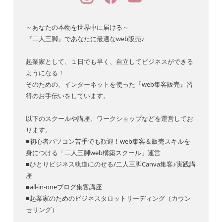
～あなたの本物を世界中に届ける～
『二人三脚』であなたに最適なweb販売♪
起業家として、１日でも早く、自立してビジネスができる
ようになる！
そのための、インターネットを使った『web集客販売』習
得のお手伝いをしています。
以下のスクールや講座、ワークショップなどを運営してお
ります。
■初心者パソコン苦手でも歓迎！web集客＆販売スキルを
身につける「二人三脚web構築スクール」運営
■ひとりビジネス軌道にのせる/二人三脚Canva集客♪実践講
座
■all-in-oneブログ集客講座
■起業家のためのビジネスタロットリーディング（カウン
セリング）