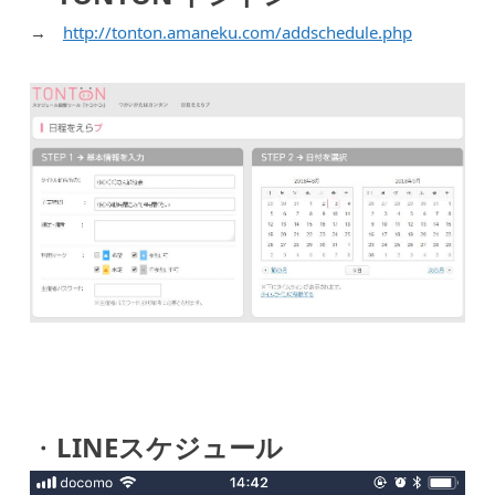
→
http://tonton.amaneku.com/addschedule.php
・
LINEスケジュール