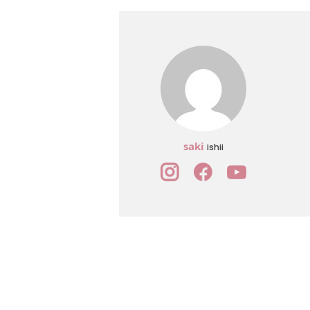
saki
ishii