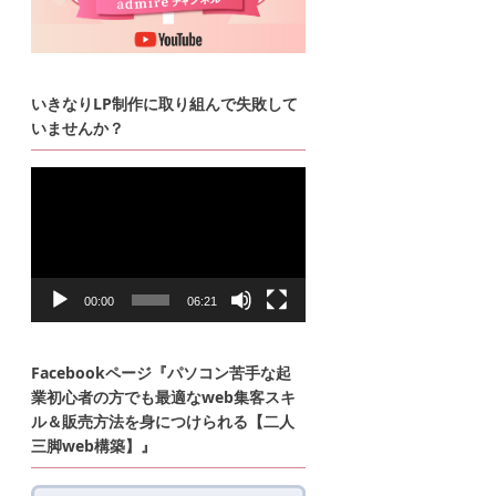
いきなりLP制作に取り組んで失敗して
いませんか？
動
画
プ
レ
ー
ヤ
ー
00:00
06:21
Facebookページ『パソコン苦手な起
業初心者の方でも最適なweb集客スキ
ル＆販売方法を身につけられる【二人
三脚web構築】』