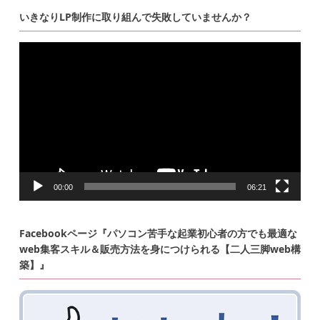
いきなりLP制作に取り組んで失敗していませんか？
動
画
プ
レ
ー
ヤ
ー
00:00
06:21
Facebookページ『パソコン苦手な起業初心者の方でも最適な
web集客スキル＆販売方法を身につけられる【二人三脚web構
築】』