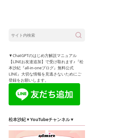
集客&販売スキル
ブログ
SNS
人生が輝
▼ChatGPTのはじめ方解説マニュアル
【LINEお友達追加】で受け取れます♪『松
本沙紀『all-in-oneブログ』無料公式
LINE』大切な情報を見逃さないためにご
登録をお願いします。
松本沙紀▼YouTubeチャンネル▼