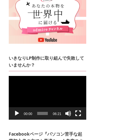
いきなりLP制作に取り組んで失敗して
いませんか？
動
画
プ
レ
ー
ヤ
ー
00:00
06:21
Facebookページ『パソコン苦手な起