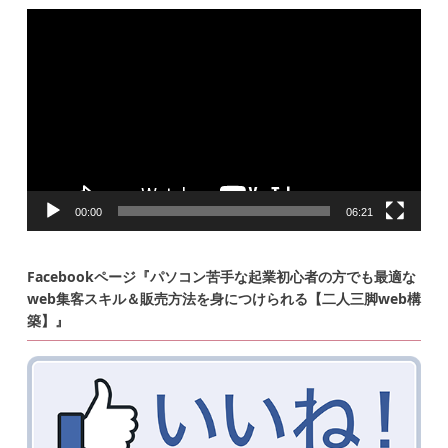
動
画
プ
レ
ー
ヤ
ー
00:00
06:21
Facebookページ『パソコン苦手な起業初心者の方でも最適な
web集客スキル＆販売方法を身につけられる【二人三脚web構
築】』