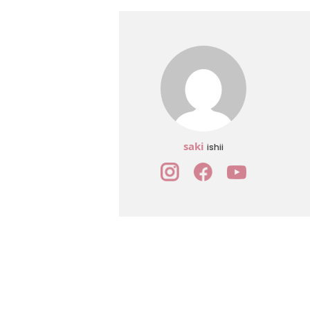
saki
ishii