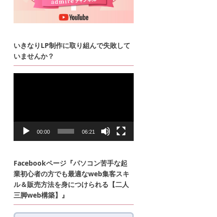
いきなりLP制作に取り組んで失敗して
いませんか？
動
画
プ
レ
ー
ヤ
ー
00:00
06:21
Facebookページ『パソコン苦手な起
業初心者の方でも最適なweb集客スキ
ル＆販売方法を身につけられる【二人
三脚web構築】』