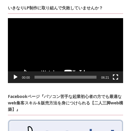
いきなりLP制作に取り組んで失敗していませんか？
動
画
プ
レ
ー
ヤ
ー
00:00
06:21
Facebookページ『パソコン苦手な起業初心者の方でも最適な
web集客スキル＆販売方法を身につけられる【二人三脚web構
築】』