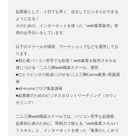
起業家として、１日でも早く、自立してビジネスができる
ようになる！
そのための、インターネットを使った『web集客販売』習
得のお手伝いをしています。
以下のスクールや講座、ワークショップなどを運営してお
ります。
■初心者パソコン苦手でも歓迎！web集客＆販売スキルを
身につける「二人三脚web構築スクール」運営
■ひとりビジネス軌道にのせる/二人三脚Canva集客♪実践講
座
■all-in-oneブログ集客講座
■起業家のためのビジネスタロットリーディング（カウン
セリング）
二人三脚web構築スクールでは、パソコン苦手な起業家、
起業初心者のために、即戦力で使える『web集客スキル/Ｉ
Ｔスキル』と、インターネットを使った『集客のしくみづ