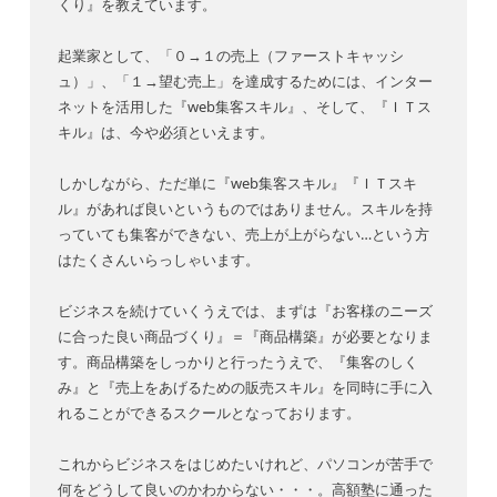
くり』を教えています。
起業家として、「０→１の売上（ファーストキャッシ
ュ）」、「１→望む売上」を達成するためには、インター
ネットを活用した『web集客スキル』、そして、『ＩＴス
キル』は、今や必須といえます。
しかしながら、ただ単に『web集客スキル』『ＩＴスキ
ル』があれば良いというものではありません。スキルを持
っていても集客ができない、売上が上がらない…という方
はたくさんいらっしゃいます。
ビジネスを続けていくうえでは、まずは『お客様のニーズ
に合った良い商品づくり』＝『商品構築』が必要となりま
す。商品構築をしっかりと行ったうえで、『集客のしく
み』と『売上をあげるための販売スキル』を同時に手に入
れることができるスクールとなっております。
これからビジネスをはじめたいけれど、パソコンが苦手で
何をどうして良いのかわからない・・・。高額塾に通った