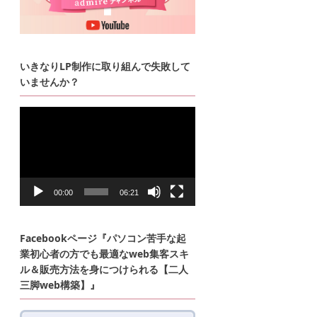
いきなりLP制作に取り組んで失敗して
いませんか？
動
画
プ
レ
ー
ヤ
ー
00:00
06:21
Facebookページ『パソコン苦手な起
業初心者の方でも最適なweb集客スキ
ル＆販売方法を身につけられる【二人
三脚web構築】』