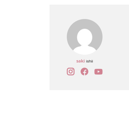
saki
ishii