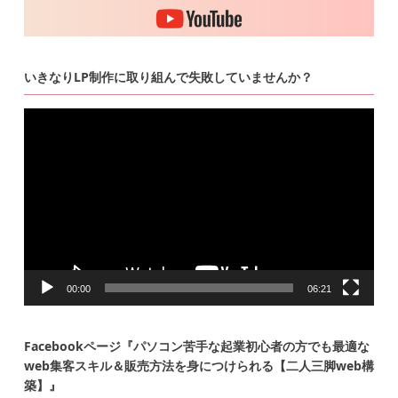
いきなりLP制作に取り組んで失敗していませんか？
動
画
プ
レ
ー
ヤ
ー
00:00
06:21
Facebookページ『パソコン苦手な起業初心者の方でも最適な
web集客スキル＆販売方法を身につけられる【二人三脚web構
築】』