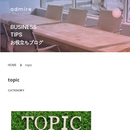
BUSINESS
TIPS
お役立ちブログ
HOME
topic
topic
CATEGORY