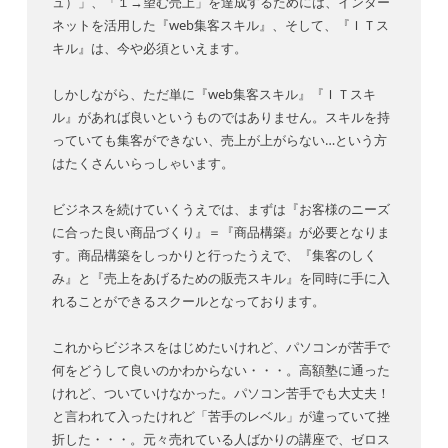
ュ）」、「１→望む売上」を達成するためには、インター
ネットを活用した『web集客スキル』、そして、『ＩＴス
キル』は、今や必須といえます。
しかしながら、ただ単に『web集客スキル』『ＩＴスキ
ル』があれば良いというものではありません。スキルを持
っていても集客ができない、売上が上がらない…という方
はたくさんいらっしゃいます。
ビジネスを続けていくうえでは、まずは『お客様のニーズ
に合った良い商品づくり』＝『商品構築』が必要となりま
す。商品構築をしっかりと行ったうえで、『集客のしく
み』と『売上をあげるための販売スキル』を同時に手に入
れることができるスクールとなっております。
これからビジネスをはじめたいけれど、パソコンが苦手で
何をどうして良いのかわからない・・・。高額塾に通った
けれど、ついていけなかった。パソコン苦手でも大丈夫！
と言われて入ったけれど「苦手のレベル」が違っていて挫
折した・・・。元々売れている人ばかりの講座で、ゼロス