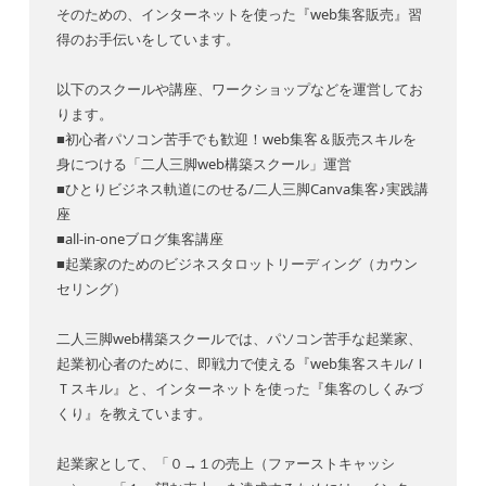
そのための、インターネットを使った『web集客販売』習
得のお手伝いをしています。
以下のスクールや講座、ワークショップなどを運営してお
ります。
■初心者パソコン苦手でも歓迎！web集客＆販売スキルを
身につける「二人三脚web構築スクール」運営
■ひとりビジネス軌道にのせる/二人三脚Canva集客♪実践講
座
■all-in-oneブログ集客講座
■起業家のためのビジネスタロットリーディング（カウン
セリング）
二人三脚web構築スクールでは、パソコン苦手な起業家、
起業初心者のために、即戦力で使える『web集客スキル/Ｉ
Ｔスキル』と、インターネットを使った『集客のしくみづ
くり』を教えています。
起業家として、「０→１の売上（ファーストキャッシ