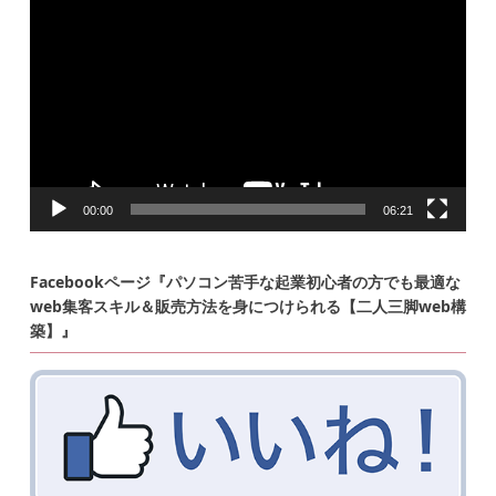
画
プ
レ
ー
ヤ
ー
00:00
06:21
Facebookページ『パソコン苦手な起業初心者の方でも最適な
web集客スキル＆販売方法を身につけられる【二人三脚web構
築】』