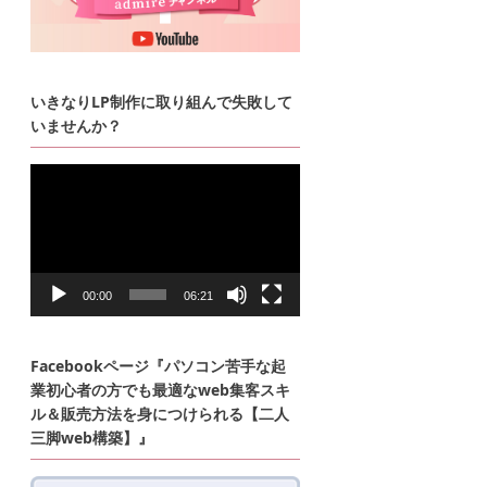
いきなりLP制作に取り組んで失敗して
いませんか？
動
画
プ
レ
ー
ヤ
ー
00:00
06:21
Facebookページ『パソコン苦手な起
業初心者の方でも最適なweb集客スキ
ル＆販売方法を身につけられる【二人
三脚web構築】』