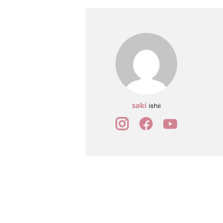
saki
ishii