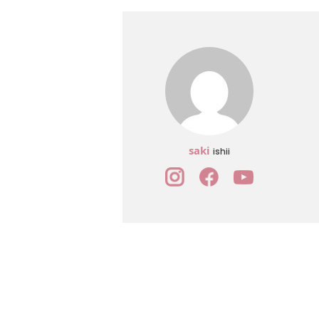
saki
ishii