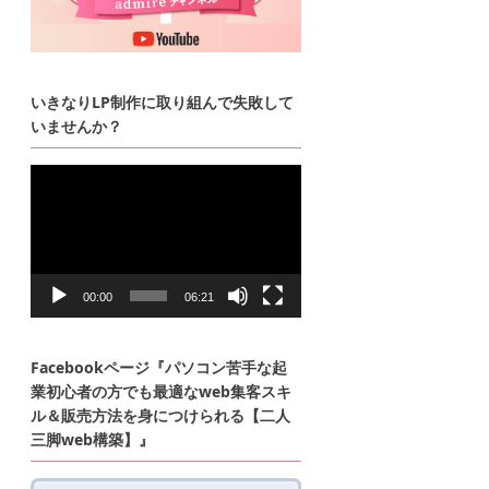
いきなりLP制作に取り組んで失敗して
いませんか？
動
画
プ
レ
ー
ヤ
ー
00:00
06:21
Facebookページ『パソコン苦手な起
業初心者の方でも最適なweb集客スキ
ル＆販売方法を身につけられる【二人
三脚web構築】』