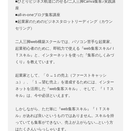
■ひとりビジネス軌道にのせる/二人三脚Canva集客♪実践講
座
■all-in-oneブログ集客講座
■起業家のためのビジネスタロットリーディング（カウン
セリング）
二人三脚web構築スクールでは、パソコン苦手な起業家、
起業初心者のために、即戦力で使える『web集客スキル/Ｉ
Ｔスキル』と、インターネットを使った『集客のしくみづ
くり』を教えています。
起業家として、「０→１の売上（ファーストキャッシ
ュ）」、「１→望む売上」を達成するためには、インター
ネットを活用した『web集客スキル』、そして、『ＩＴス
キル』は、今や必須といえます。
しかしながら、ただ単に『web集客スキル』『ＩＴスキ
ル』があれば良いというものではありません。スキルを持
っていても集客ができない、売上が上がらない…という方
はたくさんいらっしゃいます。