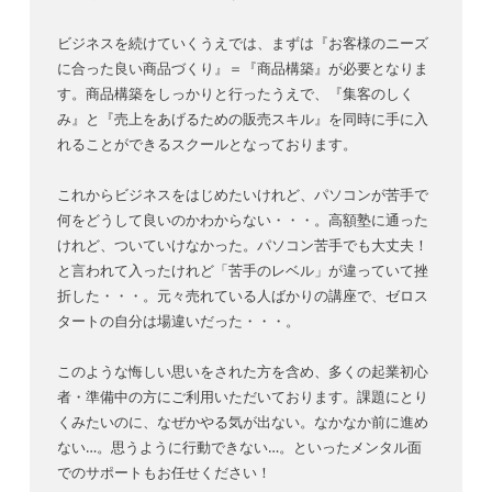
ビジネスを続けていくうえでは、まずは『お客様のニーズ
に合った良い商品づくり』＝『商品構築』が必要となりま
す。商品構築をしっかりと行ったうえで、『集客のしく
み』と『売上をあげるための販売スキル』を同時に手に入
れることができるスクールとなっております。
これからビジネスをはじめたいけれど、パソコンが苦手で
何をどうして良いのかわからない・・・。高額塾に通った
けれど、ついていけなかった。パソコン苦手でも大丈夫！
と言われて入ったけれど「苦手のレベル」が違っていて挫
折した・・・。元々売れている人ばかりの講座で、ゼロス
タートの自分は場違いだった・・・。
このような悔しい思いをされた方を含め、多くの起業初心
者・準備中の方にご利用いただいております。課題にとり
くみたいのに、なぜかやる気が出ない。なかなか前に進め
ない…。思うように行動できない…。といったメンタル面
でのサポートもお任せください！