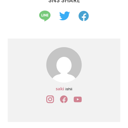
SNS SHARE
saki
ishii