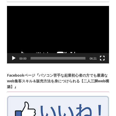
動
画
プ
レ
ー
ヤ
ー
00:00
06:21
Facebookページ『パソコン苦手な起業初心者の方でも最適な
web集客スキル＆販売方法を身につけられる【二人三脚web構
築】』