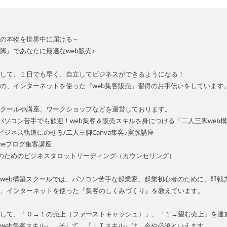
の本物を世界中に届ける～
脚』であなたに最適なweb販売♪
して、１日でも早く、自立してビジネスができるようになる！
の、インターネットを使った『web集客販売』習得のお手伝いをしています
クールや講座、ワークショップなどを運営しております。
パソコン苦手でも歓迎！web集客＆販売スキルを身につける「二人三脚web
ビジネス軌道にのせる/二人三脚Canva集客♪実践講座
n-oneブログ集客講座
のためのビジネスタロットリーディング（カウンセリング）
web構築スクールでは、パソコン苦手な起業家、起業初心者のために、即戦力
、インターネットを使った『集客のしくみづくり』を教えています。
して、「０→１の売上（ファーストキャッシュ）」、「１→望む売上」を達
web集客スキル』、そして、『ＩＴスキル』は、今や必須といえます。