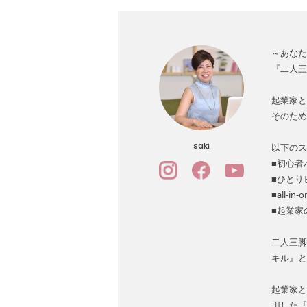
～あなた
『二人三
起業家と
そのため
saki
以下のス
■初心者
■ひとり
■all-i
■起業家
二人三脚
キル』と
起業家と
用した『