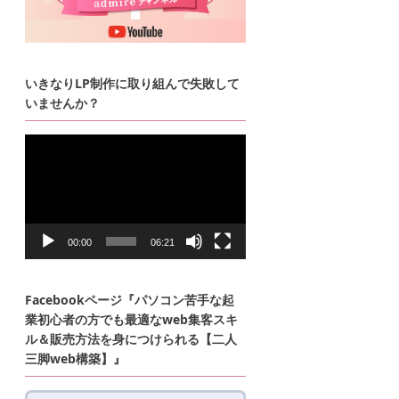
いきなりLP制作に取り組んで失敗して
いませんか？
動
画
プ
レ
ー
ヤ
ー
00:00
06:21
Facebookページ『パソコン苦手な起
業初心者の方でも最適なweb集客スキ
ル＆販売方法を身につけられる【二人
三脚web構築】』