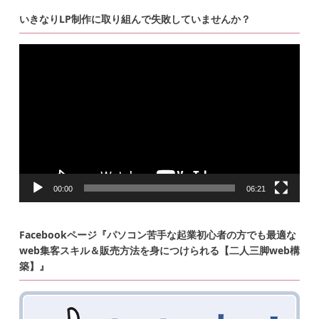
いきなりLP制作に取り組んで失敗していませんか？
動
画
プ
レ
ー
ヤ
ー
00:00
06:21
Facebookページ『パソコン苦手な起業初心者の方でも最適な
web集客スキル＆販売方法を身につけられる【二人三脚web構
築】』