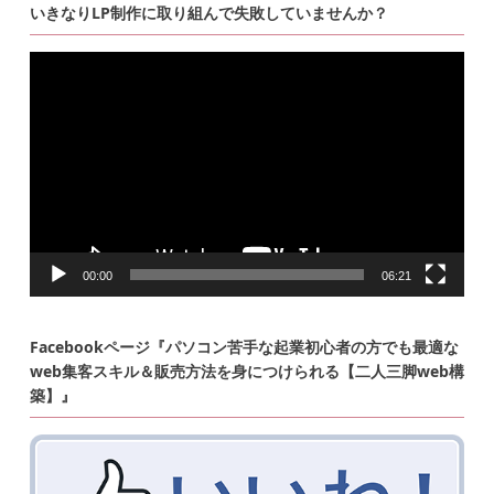
いきなりLP制作に取り組んで失敗していませんか？
動
画
プ
レ
ー
ヤ
ー
00:00
06:21
Facebookページ『パソコン苦手な起業初心者の方でも最適な
web集客スキル＆販売方法を身につけられる【二人三脚web構
築】』