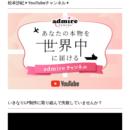
松本沙紀▼YouTubeチャンネル▼
いきなりLP制作に取り組んで失敗していませんか？
動
画
プ
レ
ー