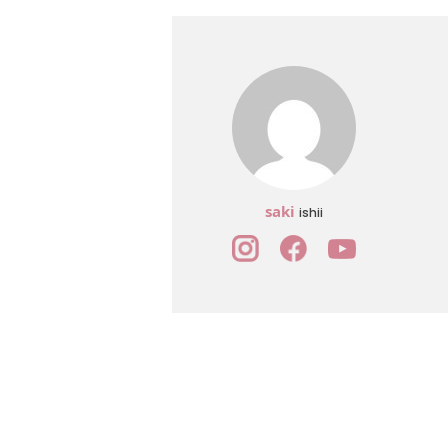
saki
ishii