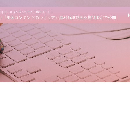
までをオールインワンで二人三脚サポート！
きる♪『集客コンテンツのつくり方』無料解説動画を期間限定で公開！