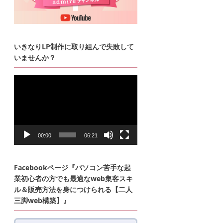
いきなりLP制作に取り組んで失敗して
いませんか？
動
画
プ
レ
ー
ヤ
ー
00:00
06:21
Facebookページ『パソコン苦手な起
業初心者の方でも最適なweb集客スキ
ル＆販売方法を身につけられる【二人
三脚web構築】』