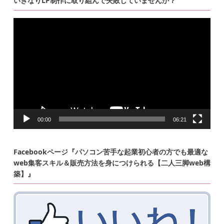
いきなりLP制作に取り組んで失敗していませんか？
動
画
プ
レ
ー
ヤ
ー
00:00
06:21
Facebookページ『パソコン苦手な起業初心者の方でも最適な
web集客スキル＆販売方法を身につけられる【二人三脚web構
築】』