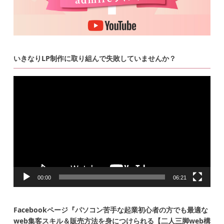
いきなりLP制作に取り組んで失敗していませんか？
動
画
プ
レ
ー
ヤ
ー
00:00
06:21
Facebookページ『パソコン苦手な起業初心者の方でも最適な
web集客スキル＆販売方法を身につけられる【二人三脚web構