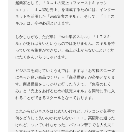
起業家として、「０→１の売上（ファーストキャッシ
ュ）」、「１→望む売上」を達成するためには、インター
ネットを活用した『web集客スキル』、そして、『ＩＴス
キル』は、今や必須といえます。
しかしながら、ただ単に『web集客スキル』『ＩＴスキ
ル』があれば良いというものではありません。スキルを持
っていても集客ができない、売上が上がらない…という方
はたくさんいらっしゃいます。
ビジネスを続けていくうえでは、まずは『お客様のニーズ
に合った良い商品づくり』＝『商品構築』が必要となりま
す。商品構築をしっかりと行ったうえで、『集客のしく
み』と『売上をあげるための販売スキル』を同時に手に入
れることができるスクールとなっております。
これからビジネスをはじめたいけれど、パソコンが苦手で
何をどうして良いのかわからない・・・。高額塾に通った
けれど、ついていけなかった。パソコン苦手でも大丈夫！
と言われて入ったけれど「苦手のレベル」が違っていて挫