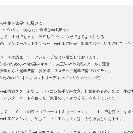
の本物を世界中に届ける～
in-oneブログ』であなたに最適なweb販売♪
して、１日でも早く、自立してビジネスができるようになる！
の、インターネットを使った『web集客販売』習得のお手伝いをさせていた
クールや講座、ワークショップなどを運営しております。
心者のためのweb集客スキル「二人三脚web構築スクール」運営
/派遣からの起業準備「脱派遣！３ステップ起業準備プログラム」
のためのビジネスタロットリーディング（カウンセリング）
web構築スクールでは、パソコン苦手な起業家、起業初心者のために、即戦力
、インターネットを使った『集客のしくみづくり』を教えています。
して、「０→１の売上（ファーストキャッシュ）」、「１→望む売上」を達
web集客スキル』、そして、『ＩＴスキル』は、今や必須といえます。
がら、ただ単に『web集客スキル』『ＩＴスキル』があれば良いというもの