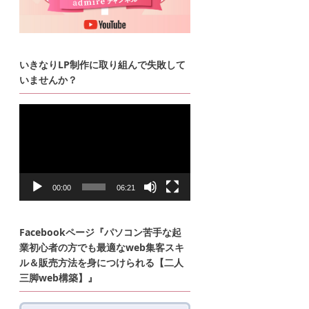
いきなりLP制作に取り組んで失敗して
いませんか？
動
画
プ
レ
ー
ヤ
ー
00:00
06:21
Facebookページ『パソコン苦手な起
業初心者の方でも最適なweb集客スキ
ル＆販売方法を身につけられる【二人
三脚web構築】』