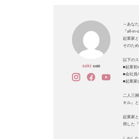
～あなた
『all-
起業家と
そのため
以下のス
saki
saki
■起業初
■会社員
■起業家
二人三脚
キル』と
起業家と
用した『
しかしな