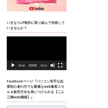
いきなりLP制作に取り組んで失敗して
いませんか？
動
画
プ
レ
ー
ヤ
ー
00:00
06:21
Facebookページ『パソコン苦手な起
業初心者の方でも最適なweb集客スキ
ル＆販売方法を身につけられる【二人
三脚web構築】』