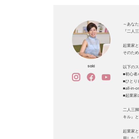
～あなた
『二人三
起業家と
そのため
saki
以下のス
■初心者
■ひとり
■all-i
■起業家
二人三脚
キル』と
起業家と
用した『