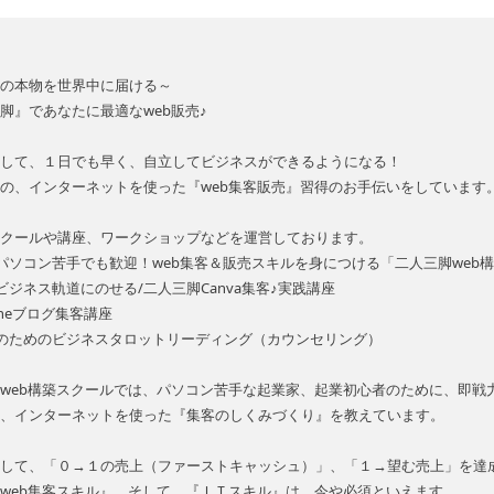
の本物を世界中に届ける～
脚』であなたに最適なweb販売♪
して、１日でも早く、自立してビジネスができるようになる！
の、インターネットを使った『web集客販売』習得のお手伝いをしています
クールや講座、ワークショップなどを運営しております。
パソコン苦手でも歓迎！web集客＆販売スキルを身につける「二人三脚web
ビジネス軌道にのせる/二人三脚Canva集客♪実践講座
n-oneブログ集客講座
のためのビジネスタロットリーディング（カウンセリング）
web構築スクールでは、パソコン苦手な起業家、起業初心者のために、即戦力
、インターネットを使った『集客のしくみづくり』を教えています。
して、「０→１の売上（ファーストキャッシュ）」、「１→望む売上」を達
web集客スキル』、そして、『ＩＴスキル』は、今や必須といえます。