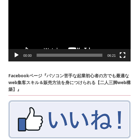
プ
レ
ー
ヤ
ー
00:00
06:21
Facebookページ『パソコン苦手な起業初心者の方でも最適な
web集客スキル＆販売方法を身につけられる【二人三脚web構
築】』