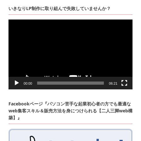
いきなりLP制作に取り組んで失敗していませんか？
動
画
プ
レ
ー
ヤ
ー
00:00
06:21
Facebookページ『パソコン苦手な起業初心者の方でも最適な
web集客スキル＆販売方法を身につけられる【二人三脚web構
築】』