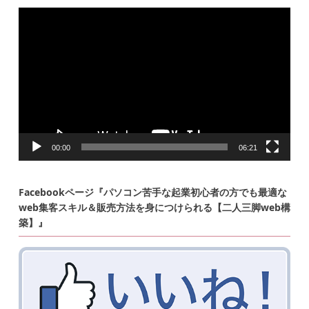
動
画
プ
レ
ー
ヤ
ー
00:00
06:21
Facebookページ『パソコン苦手な起業初心者の方でも最適な
web集客スキル＆販売方法を身につけられる【二人三脚web構
築】』