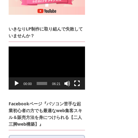
いきなりLP制作に取り組んで失敗して
いませんか？
動
画
プ
レ
ー
ヤ
ー
00:00
06:21
Facebookページ『パソコン苦手な起
業初心者の方でも最適なweb集客スキ
ル＆販売方法を身につけられる【二人
三脚web構築】』