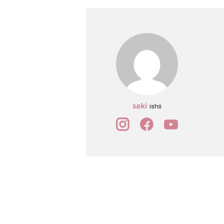
saki
ishii