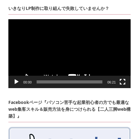
いきなりLP制作に取り組んで失敗していませんか？
動
画
プ
レ
ー
ヤ
ー
00:00
06:21
Facebookページ『パソコン苦手な起業初心者の方でも最適な
web集客スキル＆販売方法を身につけられる【二人三脚web構
築】』