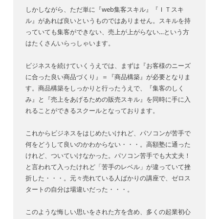
しかしながら、ただ単に『web集客スキル』『ＩＴスキ
ル』があれば良いというものではありません。スキルを持
っていても集客ができない、売上が上がらない…という方
はたくさんいらっしゃいます。
ビジネスを続けていくうえでは、まずは『お客様のニーズ
に合った良い商品づくり』＝『商品構築』が必要となりま
す。商品構築をしっかりと行ったうえで、『集客のしく
み』と『売上をあげるための販売スキル』を同時に手に入
れることができるスクールとなっております。
これからビジネスをはじめたいけれど、パソコンが苦手で
何をどうして良いのかわからない・・・。高額塾に通った
けれど、ついていけなかった。パソコン苦手でも大丈夫！
と言われて入ったけれど「苦手のレベル」が違っていて挫
折した・・・。元々売れている人ばかりの講座で、ゼロス
タートの自分は場違いだった・・・。
このような悔しい思いをされた方を含め、多くの起業初心