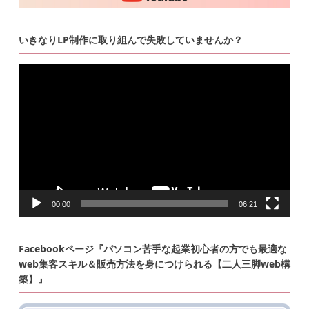
いきなりLP制作に取り組んで失敗していませんか？
動
画
プ
レ
ー
ヤ
ー
00:00
06:21
Facebookページ『パソコン苦手な起業初心者の方でも最適な
web集客スキル＆販売方法を身につけられる【二人三脚web構
築】』