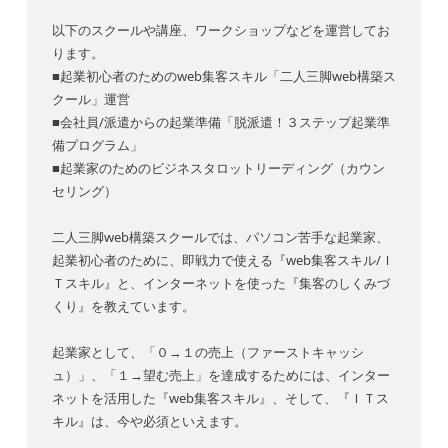
以下のスクールや講座、ワークショップなどを運営してお
ります。
■起業初心者のためのweb集客スキル「二人三脚web構築ス
クール」運営
■会社員/派遣からの起業準備「脱派遣！３ステップ起業準
備プログラム」
■起業家のためのビジネスタロットリーディング（カウン
セリング）
二人三脚web構築スクールでは、パソコン苦手な起業家、
起業初心者のために、即戦力で使える『web集客スキル/Ｉ
Ｔスキル』と、インターネットを使った『集客のしくみづ
くり』を教えています。
起業家として、「０→１の売上（ファーストキャッシ
ュ）」、「１→望む売上」を達成するためには、インター
ネットを活用した『web集客スキル』、そして、『ＩＴス
キル』は、今や必須といえます。