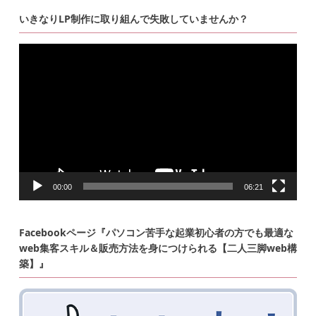
いきなりLP制作に取り組んで失敗していませんか？
動
画
プ
レ
ー
ヤ
ー
00:00
06:21
Facebookページ『パソコン苦手な起業初心者の方でも最適な
web集客スキル＆販売方法を身につけられる【二人三脚web構
築】』