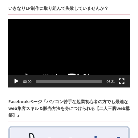
いきなりLP制作に取り組んで失敗していませんか？
動
画
プ
レ
ー
ヤ
ー
00:00
06:21
Facebookページ『パソコン苦手な起業初心者の方でも最適な
web集客スキル＆販売方法を身につけられる【二人三脚web構
築】』