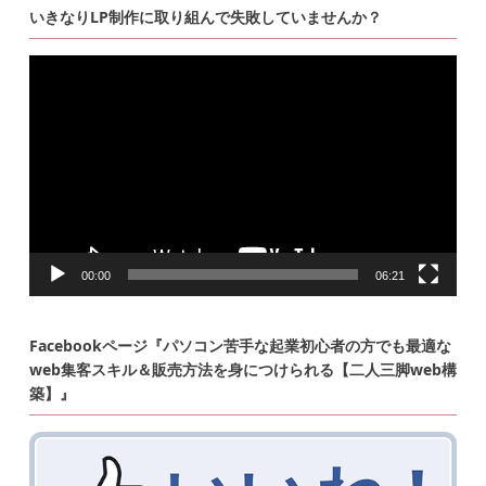
いきなりLP制作に取り組んで失敗していませんか？
動
画
プ
レ
ー
ヤ
ー
00:00
06:21
Facebookページ『パソコン苦手な起業初心者の方でも最適な
web集客スキル＆販売方法を身につけられる【二人三脚web構
築】』