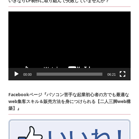
いきなりLP制作に取り組んで失敗していませんか？
動
画
プ
レ
ー
ヤ
ー
00:00
06:21
Facebookページ『パソコン苦手な起業初心者の方でも最適な
web集客スキル＆販売方法を身につけられる【二人三脚web構
築】』