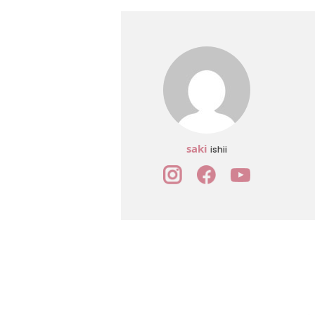
saki
ishii