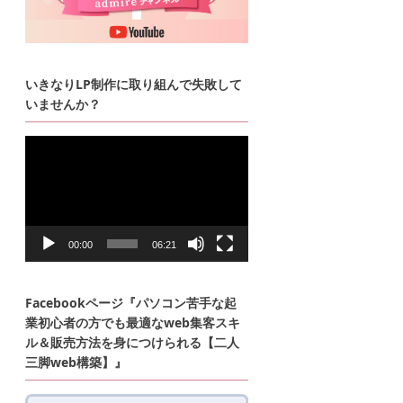
いきなりLP制作に取り組んで失敗して
いませんか？
動
画
プ
レ
ー
ヤ
ー
00:00
06:21
Facebookページ『パソコン苦手な起
業初心者の方でも最適なweb集客スキ
ル＆販売方法を身につけられる【二人
三脚web構築】』