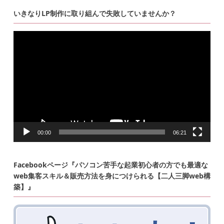
いきなりLP制作に取り組んで失敗していませんか？
動
画
プ
レ
ー
ヤ
ー
00:00
06:21
Facebookページ『パソコン苦手な起業初心者の方でも最適な
web集客スキル＆販売方法を身につけられる【二人三脚web構
築】』