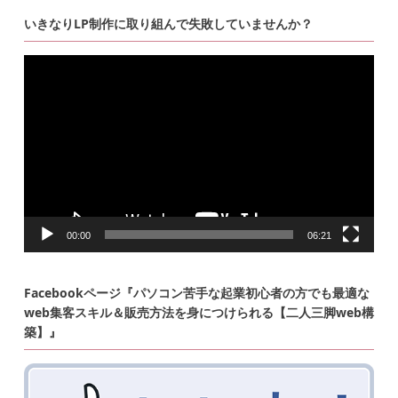
いきなりLP制作に取り組んで失敗していませんか？
動
画
プ
レ
ー
ヤ
ー
00:00
06:21
Facebookページ『パソコン苦手な起業初心者の方でも最適な
web集客スキル＆販売方法を身につけられる【二人三脚web構
築】』