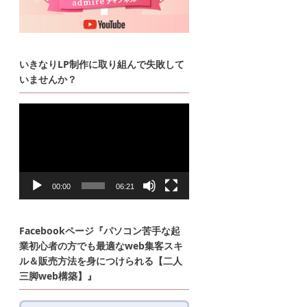
いきなりLP制作に取り組んで失敗して
いませんか？
動
画
プ
レ
ー
ヤ
ー
00:00
06:21
Facebookページ『パソコン苦手な起
業初心者の方でも最適なweb集客スキ
ル＆販売方法を身につけられる【二人
三脚web構築】』