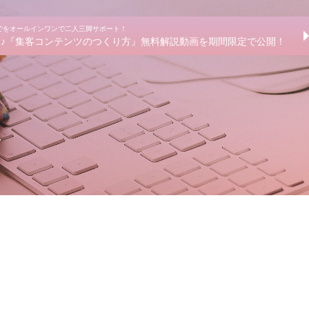
までをオールインワンで二人三脚サポート！
きる♪『集客コンテンツのつくり方』無料解説動画を期間限定で公開！