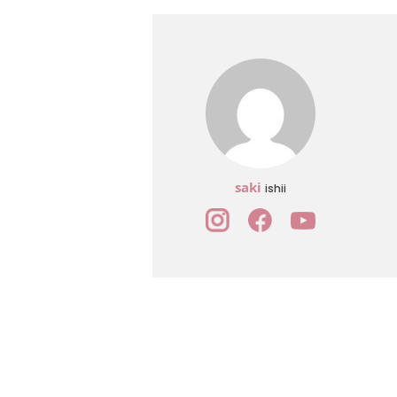
saki
ishii