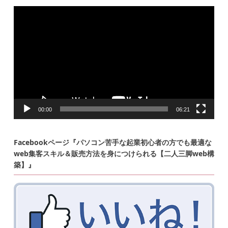
動
画
プ
レ
ー
ヤ
ー
00:00
06:21
Facebookページ『パソコン苦手な起業初心者の方でも最適な
web集客スキル＆販売方法を身につけられる【二人三脚web構
築】』