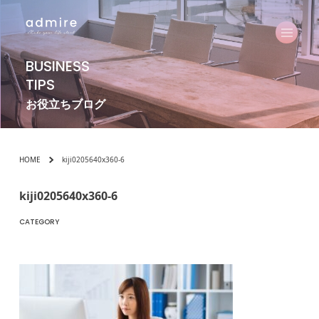
BUSINESS
TIPS
お役立ちブログ
HOME
kiji0205640x360-6
kiji0205640x360-6
CATEGORY