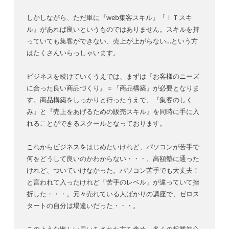
しかしながら、ただ単に『web集客スキル』『ＩＴスキ
ル』があれば良いというものではありません。スキルを持
っていても集客ができない、売上が上がらない…という方
はたくさんいらっしゃいます。
ビジネスを続けていくうえでは、まずは『お客様のニーズ
に合った良い商品づくり』＝『商品構築』が必要となりま
す。商品構築をしっかりと行ったうえで、『集客のしく
み』と『売上をあげるための販売スキル』を同時に手に入
れることができるスクールとなっております。
これからビジネスをはじめたいけれど、パソコンが苦手で
何をどうして良いのかわからない・・・。高額塾に通った
けれど、ついていけなかった。パソコン苦手でも大丈夫！
と言われて入ったけれど「苦手のレベル」が違っていて挫
折した・・・。元々売れている人ばかりの講座で、ゼロス
タートの自分は場違いだった・・・。
このような悔しい思いをされた方を含め、多くの起業初心