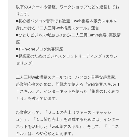
以下のスクールや講座、ワークショップなどを運営してお
ります。
■初心者パソコン苦手でも歓迎！web集客＆販売スキルを
身につける「二人三脚web構築スクール」運営
■ひとりビジネス軌道にのせる/二人三脚Canva集客♪実践講
座
■all-in-oneブログ集客講座
■起業家のためのビジネスタロットリーディング（カウン
セリング）
二人三脚web構築スクールでは、パソコン苦手な起業家、
起業初心者のために、即戦力で使える『web集客スキル/Ｉ
Ｔスキル』と、インターネットを使った『集客のしくみづ
くり』を教えています。
起業家として、「０→１の売上（ファーストキャッシ
ュ）」、「１→望む売上」を達成するためには、インター
ネットを活用した『web集客スキル』、そして、『ＩＴス
キル』は、今や必須といえます。