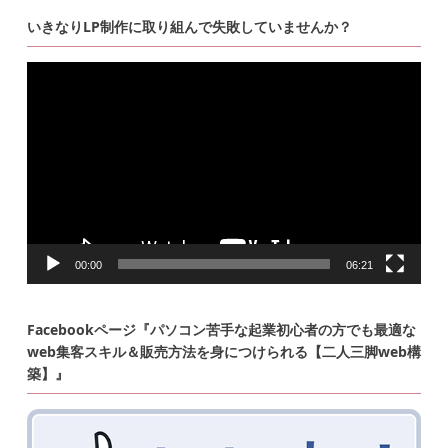
いきなりLP制作に取り組んで失敗していませんか？
動
画
プ
レ
ー
ヤ
ー
00:00
06:21
Facebookページ『パソコン苦手な起業初心者の方でも最適な
web集客スキル＆販売方法を身につけられる【二人三脚web構
築】』