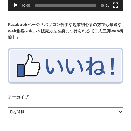
00:00
06:21
Facebookページ『パソコン苦手な起業初心者の方でも最適な
web集客スキル＆販売方法を身につけられる【二人三脚web構
築】』
アーカイブ
ア
ー
カ
イ
ブ