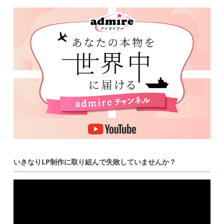
いきなりLP制作に取り組んで失敗していませんか？
動
画
プ
レ
ー
ヤ
ー