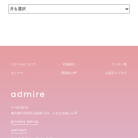
ア
ー
カ
イ
ブ
スクールについて
代表紹介
コース一覧
セミナー
受講生の声
お役立ちブログ
〒102-0074
東京都千代田区九段南1-5-6 りそな九段ビル5F
privacy policy
contact