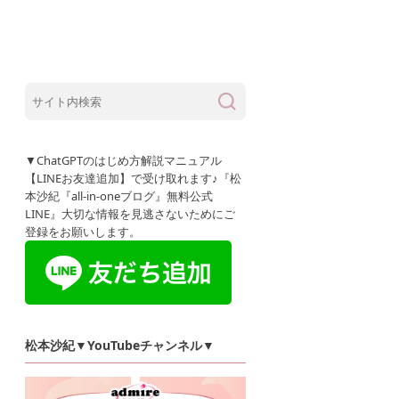
集客&販売スキル
ブログ
SNS
人生が輝
▼ChatGPTのはじめ方解説マニュアル
【LINEお友達追加】で受け取れます♪『松
本沙紀『all-in-oneブログ』無料公式
LINE』大切な情報を見逃さないためにご
登録をお願いします。
松本沙紀▼YouTubeチャンネル▼