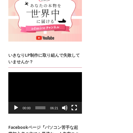
いきなりLP制作に取り組んで失敗して
いませんか？
動
画
プ
レ
ー
ヤ
ー
00:00
06:21
Facebookページ『パソコン苦手な起