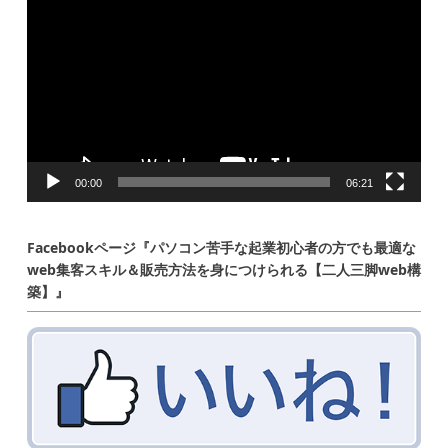
プ
レ
ー
ヤ
ー
00:00
06:21
Facebookページ『パソコン苦手な起業初心者の方でも最適な
web集客スキル＆販売方法を身につけられる【二人三脚web構
築】』