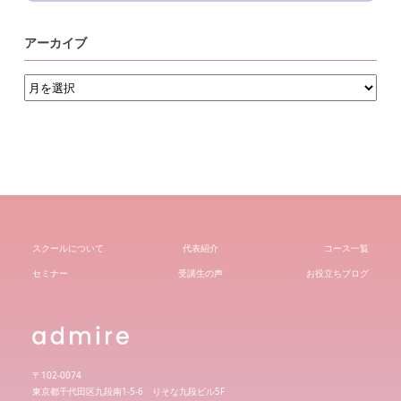
アーカイブ
ア
ー
カ
イ
ブ
スクールについて
代表紹介
コース一覧
セミナー
受講生の声
お役立ちブログ
〒102-0074
東京都千代田区九段南1-5-6 りそな九段ビル5F