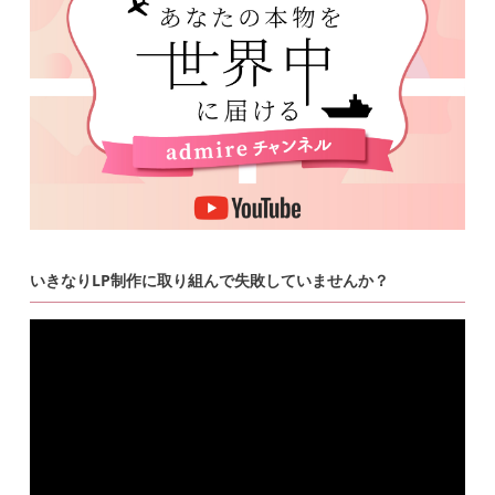
いきなりLP制作に取り組んで失敗していませんか？
動
画
プ
レ
ー
ヤ
ー