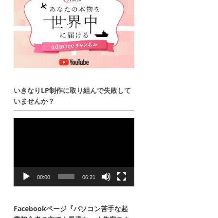
いきなりLP制作に取り組んで失敗して
いませんか？
動
画
プ
レ
ー
ヤ
ー
00:00
06:21
Facebookページ『パソコン苦手な起