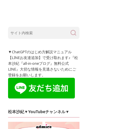
集客&販売スキル
ブログ
SNS
人生が輝
▼ChatGPTのはじめ方解説マニュアル
【LINEお友達追加】で受け取れます♪『松
本沙紀『all-in-oneブログ』無料公式
LINE』大切な情報を見逃さないためにご
登録をお願いします。
松本沙紀▼YouTubeチャンネル▼