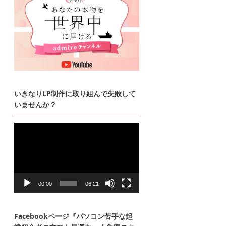
いきなりLP制作に取り組んで失敗して
いませんか？
動
画
プ
レ
ー
ヤ
ー
00:00
06:21
Facebookページ『パソコン苦手な起