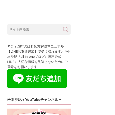
集客&販売スキル
ブログ
SNS
人生が輝
▼ChatGPTのはじめ方解説マニュアル
【LINEお友達追加】で受け取れます♪『松
本沙紀『all-in-oneブログ』無料公式
LINE』大切な情報を見逃さないためにご
登録をお願いします。
松本沙紀▼YouTubeチャンネル▼