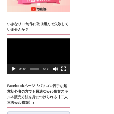
いきなりLP制作に取り組んで失敗して
いませんか？
動
画
プ
レ
ー
ヤ
ー
00:00
06:21
Facebookページ『パソコン苦手な起
業初心者の方でも最適なweb集客スキ
ル＆販売方法を身につけられる【二人
三脚web構築】』