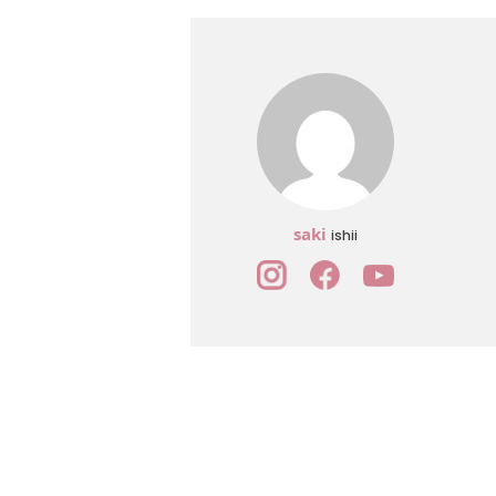
saki
ishii